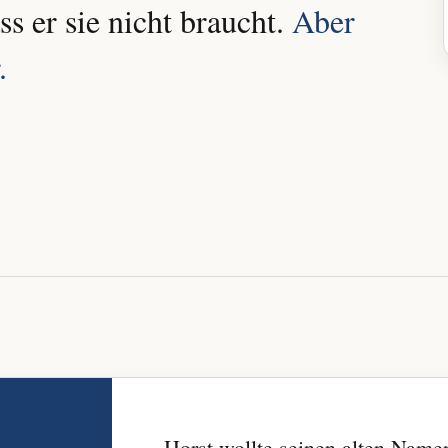
s er sie nicht braucht.
Aber
.
Horst wollte seinen alten Name